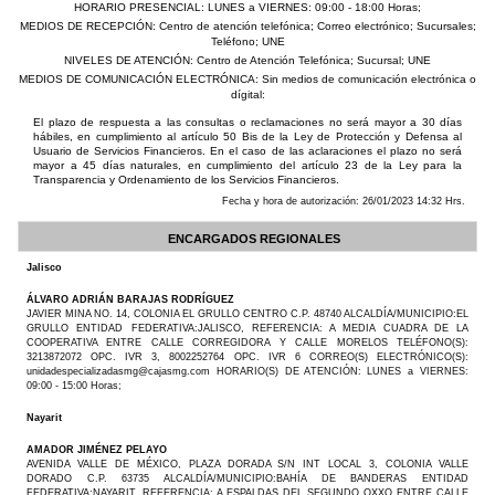
HORARIO PRESENCIAL: LUNES a VIERNES: 09:00 - 18:00 Horas;
MEDIOS DE RECEPCIÓN: Centro de atención telefónica; Correo electrónico; Sucursales;
Teléfono; UNE
NIVELES DE ATENCIÓN: Centro de Atención Telefónica; Sucursal; UNE
MEDIOS DE COMUNICACIÓN ELECTRÓNICA: Sin medios de comunicación electrónica o
dígital:
El plazo de respuesta a las consultas o reclamaciones no será mayor a 30 días
hábiles, en cumplimiento al artículo 50 Bis de la Ley de Protección y Defensa al
Usuario de Servicios Financieros. En el caso de las aclaraciones el plazo no será
mayor a 45 días naturales, en cumplimiento del artículo 23 de la Ley para la
Transparencia y Ordenamiento de los Servicios Financieros.
Fecha y hora de autorización: 26/01/2023 14:32 Hrs.
ENCARGADOS REGIONALES
Jalisco
ÁLVARO ADRIÁN BARAJAS RODRÍGUEZ
JAVIER MINA NO. 14, COLONIA EL GRULLO CENTRO C.P. 48740 ALCALDÍA/MUNICIPIO:EL
GRULLO ENTIDAD FEDERATIVA:JALISCO, REFERENCIA: A MEDIA CUADRA DE LA
COOPERATIVA ENTRE CALLE CORREGIDORA Y CALLE MORELOS TELÉFONO(S):
3213872072 OPC. IVR 3, 8002252764 OPC. IVR 6 CORREO(S) ELECTRÓNICO(S):
unidadespecializadasmg@cajasmg.com HORARIO(S) DE ATENCIÓN: LUNES a VIERNES:
09:00 - 15:00 Horas;
Nayarit
AMADOR JIMÉNEZ PELAYO
AVENIDA VALLE DE MÉXICO, PLAZA DORADA S/N INT LOCAL 3, COLONIA VALLE
DORADO C.P. 63735 ALCALDÍA/MUNICIPIO:BAHÍA DE BANDERAS ENTIDAD
FEDERATIVA:NAYARIT, REFERENCIA: A ESPALDAS DEL SEGUNDO OXXO ENTRE CALLE