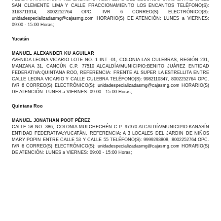
SAN CLEMENTE LIMA Y CALLE FRACCIONAMIENTO LOS ENCANTOS TELÉFONO(S):
3163711914, 8002252764 OPC. IVR 6 CORREO(S) ELECTRÓNICO(S):
unidadespecializadasmg@cajasmg.com HORARIO(S) DE ATENCIÓN: LUNES a VIERNES:
09:00 - 15:00 Horas;
Yucatán
MANUEL ALEXANDER KU AGUILAR
AVENIDA LEONA VICARIO LOTE NO. 1 INT -01, COLONIA LAS CULEBRAS, REGIÓN 231,
MANZANA 31, CANCÚN C.P. 77510 ALCALDÍA/MUNICIPIO:BENITO JUÁREZ ENTIDAD
FEDERATIVA:QUINTANA ROO, REFERENCIA: FRENTE AL SUPER LA ESTRELLITA ENTRE
CALLE LEONA VICARIO Y CALLE CULEBRA TELÉFONO(S): 9982110347, 8002252764 OPC.
IVR 6 CORREO(S) ELECTRÓNICO(S): unidadespecializadasmg@cajasmg.com HORARIO(S)
DE ATENCIÓN: LUNES a VIERNES: 09:00 - 15:00 Horas;
Quintana Roo
MANUEL JONATHAN POOT PÉREZ
CALLE 58 NO. 386, COLONIA MULCHECHÉN C.P. 97370 ALCALDÍA/MUNICIPIO:KANASÍN
ENTIDAD FEDERATIVA:YUCATÁN, REFERENCIA: A 3 LOCALES DEL JARDIN DE NIÑOS
MARY POPIN ENTRE CALLE 53 Y CALLE 55 TELÉFONO(S): 9999293808, 8002252764 OPC.
IVR 6 CORREO(S) ELECTRÓNICO(S): unidadespecializadasmg@cajasmg.com HORARIO(S)
DE ATENCIÓN: LUNES a VIERNES: 09:00 - 15:00 Horas;