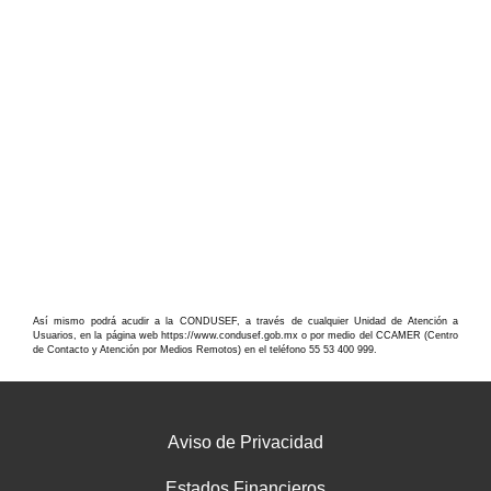
Así mismo podrá acudir a la CONDUSEF, a través de cualquier Unidad de Atención a
Usuarios, en la página web https://www.condusef.gob.mx o por medio del CCAMER (Centro
de Contacto y Atención por Medios Remotos) en el teléfono 55 53 400 999.
Aviso de Privacidad
Estados Financieros