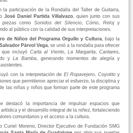
ntil.
n la participación de la Rondalla del Taller de Guitarra,
ro
José Daniel Partida Villalvazo
, quien junto con sus
etó piezas como
Sonidos del Silencio
,
Cómo
,
Reloj
y
ando al público con la calidad de sus interpretaciones.
ro de Niños del Programa Orgullo y Cultura
, bajo la
Salvador Párvol Vega
, se unió a la rondalla para ofrecer
o que incluyó
Carta al Viento
,
La Margarita
,
Cantares
,
ndo
y
La Bamba
, generando momentos de alegría y
 asistentes.
luyó con la interpretación de
El Ropavejero
,
Coyotito
y
iones que permitieron apreciar el esfuerzo, la disciplina y
o de las niñas y niños que forman parte de este programa
se destacó la importancia de impulsar espacios que
rtística y el desarrollo integral de la niñez, fortaleciendo
lores comunitarios y el acceso a la cultura.
o Curiel Moreno, Director Ejecutivo de Fundación SMG
quia Santa María de Guadalupe
por abrir sus puertas