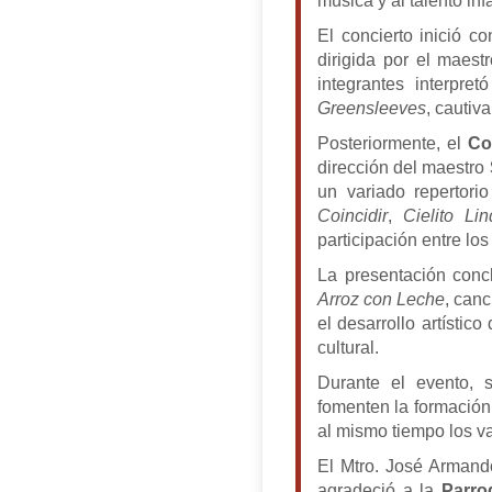
música y al talento infa
El concierto inició co
dirigida por el maest
integrantes interpr
Greensleeves
, cautiv
Posteriormente, el
Co
dirección del maestro
un variado repertori
Coincidir
,
Cielito Li
participación entre los
La presentación conc
Arroz con Leche
, canc
el desarrollo artístic
cultural.
Durante el evento, 
fomenten la formación a
al mismo tiempo los va
El Mtro. José Armand
agradeció a la
Parro