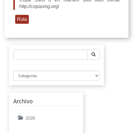
http://copasmg.org/
Ruta
Archivo
2026
Enero
Febrero
Marzo
Abril
Mayo
Junio
Julio